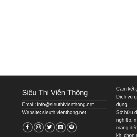
Cam kết g
Siêu Thị Viễn Thông
Dịch vụ g
Email: info@sieuthivienthong.net
dụng.
Website: sieuthivienthong.net
Sở hữu đ
nghiệp, nh
mang đến
khi chọn 