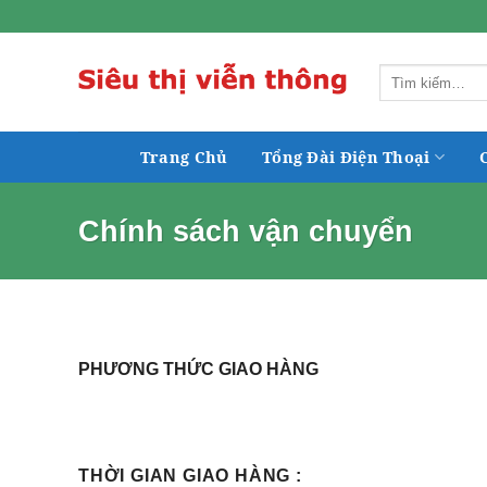
Skip
to
content
Tìm
kiếm:
Trang Chủ
Tổng Đài Điện Thoại
Chính sách vận chuyển
PHƯƠNG THỨC GIAO HÀNG
THỜI GIAN GIAO HÀNG :