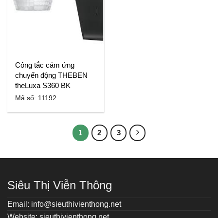
Công tắc cảm ứng
chuyển động THEBEN
theLuxa S360 BK
Mã số: 11192
1
2
3
Siêu Thị Viễn Thông
Email: info@sieuthivienthong.net
Website: sieuthivienthong.net