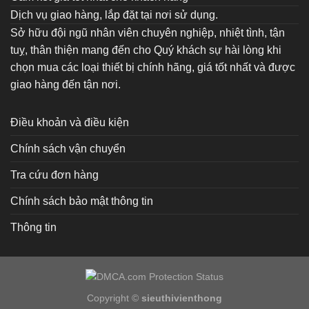
Dịch vụ giao hàng, lắp đặt tại nơi sử dụng.
Sở hữu đội ngũ nhân viên chuyên nghiệp, nhiệt tình, tận
tuỵ, thân thiện mang đến cho Quý khách sự hài lòng khi
chọn mua các loại thiết bị chính hãng, giá tốt nhất và được
giao hàng đến tận nơi.
Điều khoản và điều kiện
Chính sách vận chuyển
Tra cứu đơn hàng
Chính sách bảo mật thông tin
Thông tin
Copyright ©
sieuthivienthong