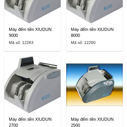
Máy đếm tiền XIUDUN
Máy đếm tiền XIUDUN
9000
8000
Mã số: 12263
Mã số: 12260
Máy đếm tiền XIUDUN
Máy đếm tiền XIUDUN
2700
2500