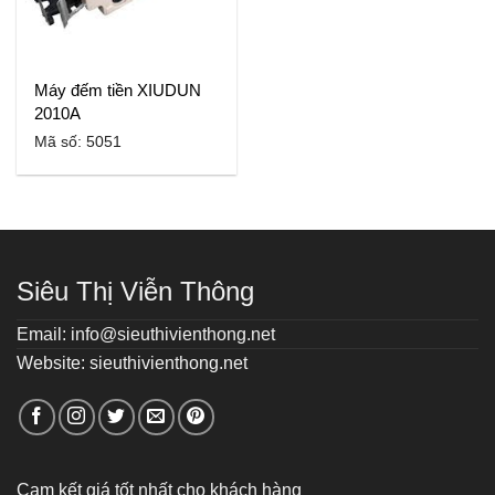
Máy đếm tiền XIUDUN
2010A
Mã số: 5051
Siêu Thị Viễn Thông
Email: info@sieuthivienthong.net
Website: sieuthivienthong.net
Cam kết giá tốt nhất cho khách hàng