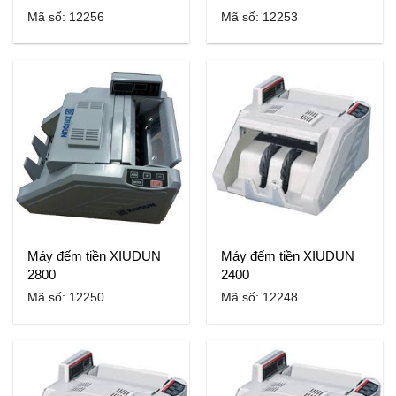
Mã số: 12256
Mã số: 12253
Máy đếm tiền XIUDUN
Máy đếm tiền XIUDUN
2800
2400
Mã số: 12250
Mã số: 12248