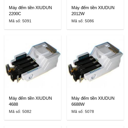
Máy đếm tiền XIUDUN
Máy đếm tiền XIUDUN
2200C
2012W
Mã số: 5091
Mã số: 5086
Máy đếm tiền XIUDUN
Máy đếm tiền XIUDUN
4688
6688W
Mã số: 5082
Mã số: 5078