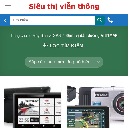
Skip
to
content
Tìm
kiếm:
Trang chủ
/
Máy định vị GPS
/
Định vị dẫn đường VIETMAP
LỌC TÌM KIẾM