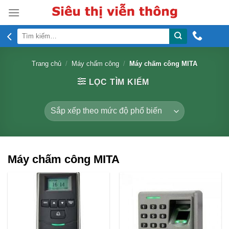
Skip
to
content
Tìm
kiếm:
Trang chủ
/
Máy chấm công
/
Máy chấm công MITA
LỌC TÌM KIẾM
Máy chấm công MITA