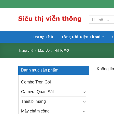
Skip
to
content
Tìm
kiếm:
Trang Chủ
Tổng Đài Điện Thoại
Trang chủ
/
Máy Đo
/
khí KIMO
Không tìm
Danh mục sản phẩm
Combo Trọn Gói
Camera Quan Sát
Thiết bị mạng
Máy chấm công