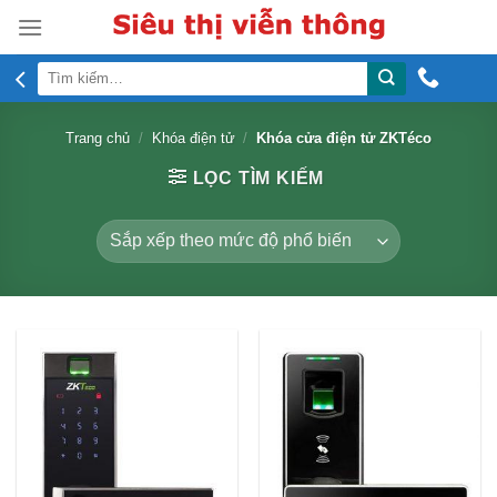
Skip
to
content
Tìm
kiếm:
Trang chủ
/
Khóa điện tử
/
Khóa cửa điện tử ZKTéco
LỌC TÌM KIẾM