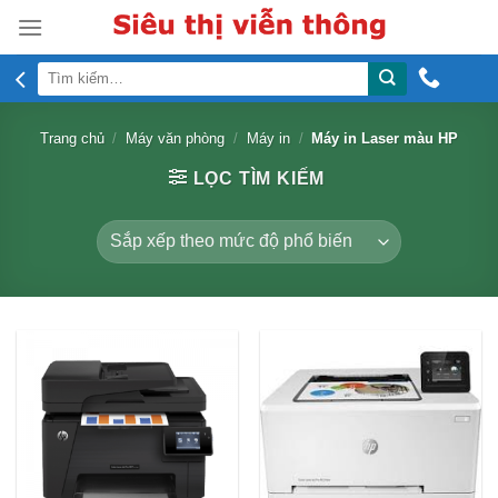
Skip
to
content
Tìm
kiếm:
Trang chủ
/
Máy văn phòng
/
Máy in
/
Máy in Laser màu HP
LỌC TÌM KIẾM